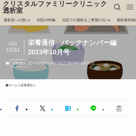
クリスタルファミリークリニック
透析室
透析室への想い
当院の特徴
当院での透析をご希望の方へ
透析個別相
栄養通信 バックナンバー編
2024
10/31
2023年10月号
2024年10月17日
2024年10月31日
栄養通信
ホーム
栄養通信