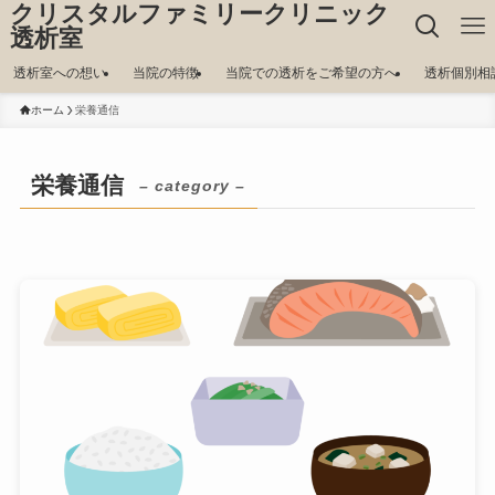
クリスタルファミリークリニック
透析室
透析室への想い
当院の特徴
当院での透析をご希望の方へ
透析個別相
ホーム
栄養通信
栄養通信
– category –